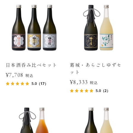
日本酒呑み比べセット
葛城・あらごしゆずセ
ット
¥7,708
税込
¥8,333
税込
5.0
（17）
5.0
（2）