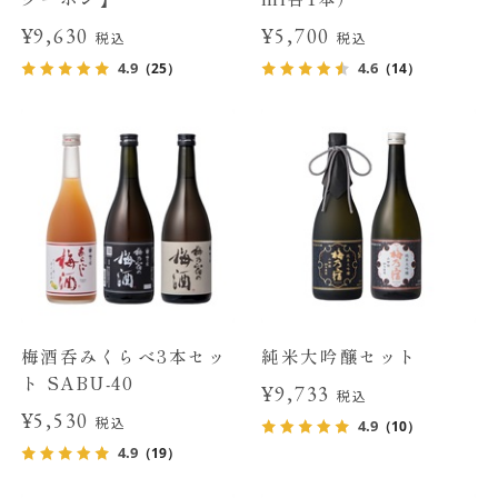
¥9,630
¥5,700
税込
税込
4.9
4.6
（25）
（14）
梅酒呑みくらべ3本セッ
純米大吟醸セット
ト SABU-40
¥9,733
税込
¥5,530
税込
4.9
（10）
4.9
（19）