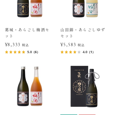
葛城・あらごし梅酒セ
山田錦・あらごしゆず
ット
セット
¥8,333
¥5,583
税込
税込
5.0
4.0
（6）
（1）