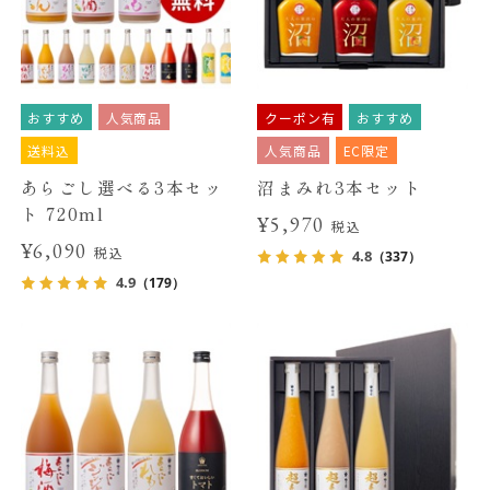
おすすめ
人気商品
クーポン有
おすすめ
送料込
人気商品
EC限定
あらごし選べる3本セッ
沼まみれ3本セット
ト 720ml
¥5,970
税込
¥6,090
税込
4.8
（337）
4.9
（179）