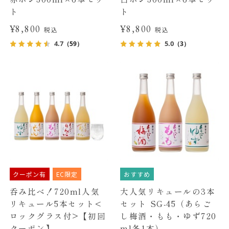
ト
ト
¥8,800
¥8,800
税込
税込
4.7
5.0
（59）
（3）
クーポン有
EC限定
おすすめ
呑み比べ！720ml人気
大人気リキュールの3本
リキュール5本セット<
セット SG-45（あらご
ロックグラス付>【初回
し梅酒・もも・ゆず720
クーポン】
ml各1本）