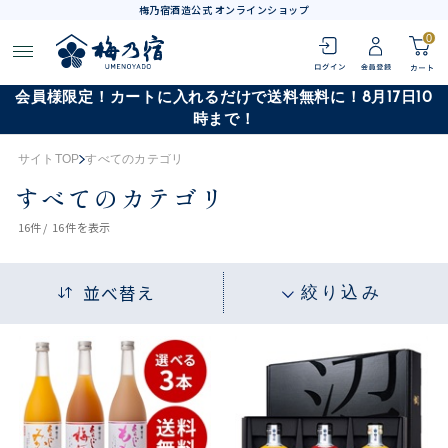
梅乃宿酒造公式 オンラインショップ
0
会員様限定！カートに入れるだけで送料無料に！8月17日10
時まで！
サイトTOP
すべてのカテゴリ
すべてのカテゴリ
16
件 /
16件
を表示
並べ替え
絞り込み