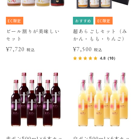
EC限定
おすすめ
EC限定
ビール割りが美味しい
超あらごしセット（み
セット
かん・もも・りんご）
¥7,720
¥7,500
税込
税込
4.8
（10）
赤ポン500ml×6本セッ
白ポン500ml×6本セッ