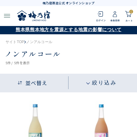
梅乃宿酒造公式 オンラインショップ
0
熊本県熊本地方を震源とする地震の影響について
サイトTOP
ノンアルコール
ノンアルコール
5
件 /
5件
を表示
並べ替え
絞り込み