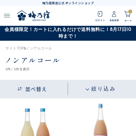
梅乃宿酒造公式 オンラインショップ
0
会員様限定！カートに入れるだけで送料無料に！8月17日10
時まで！
サイトTOP
ノンアルコール
ノンアルコール
5
件 /
5件
を表示
並べ替え
絞り込み