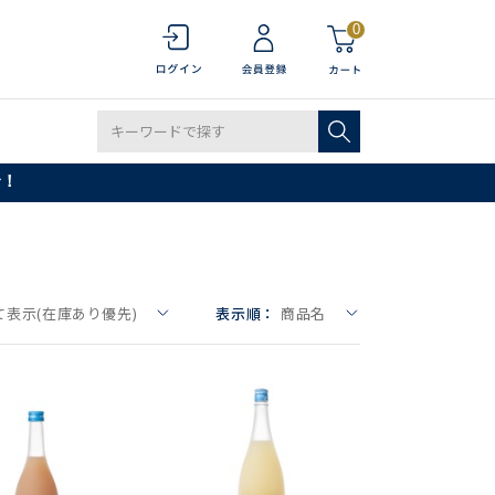
0
で！
て表示(在庫あり優先)
表示順：
商品名