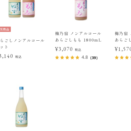
気商品
梅乃宿 ノンアルコール
梅乃宿
あらごしもも 1800mL
あらごし
らごしノンアルコール
ット
¥3,070
¥1,5
税込
3,140
4.8
税込
（39）