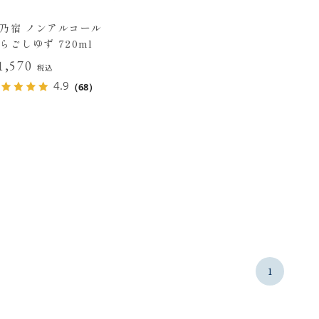
乃宿 ノンアルコール
らごしゆず 720ml
1,570
税込
4.9
（68）
1