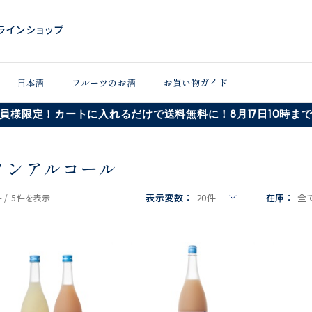
日本酒
フルーツのお酒
お買い物ガイド
員様限定！カートに入れるだけで送料無料に！8月17日10時ま
ノンアルコール
表示変数：
20
件
在庫：
全
 /
5件
を表示