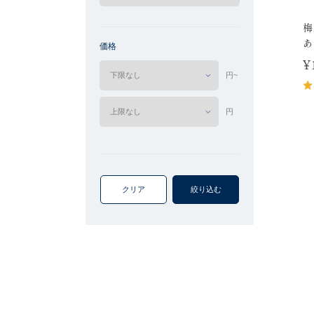
梅
あ
価格
¥
円~
円
クリア
絞り込む