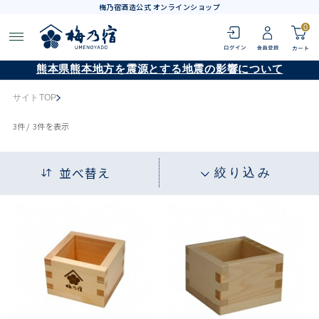
梅乃宿酒造公式 オンラインショップ
0
熊本県熊本地方を震源とする地震の影響について
サイトTOP
3
件 /
3件
を表示
並べ替え
絞り込み