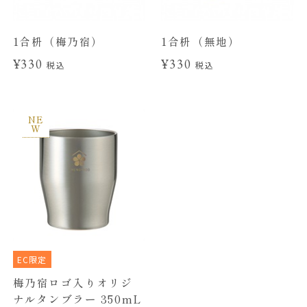
1合枡（梅乃宿）
1合枡（無地）
¥330
¥330
税込
税込
NE
W
EC限定
梅乃宿ロゴ入りオリジ
ナルタンブラー 350mL