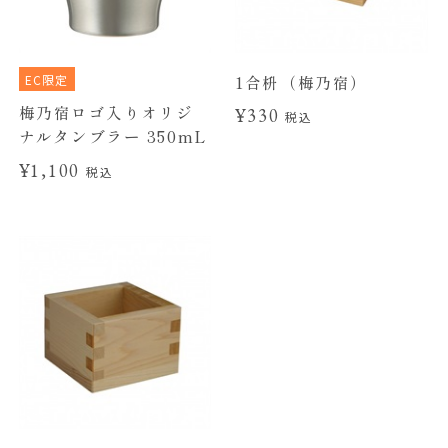
EC限定
1合枡（梅乃宿）
梅乃宿ロゴ入りオリジ
¥330
税込
ナルタンブラー 350mL
¥1,100
税込