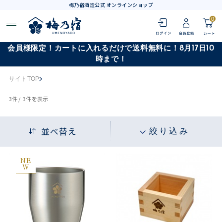
梅乃宿酒造公式 オンラインショップ
0
会員様限定！カートに入れるだけで送料無料に！8月17日10
時まで！
サイトTOP
3
件 /
3件
を表示
並べ替え
絞り込み
NE
W