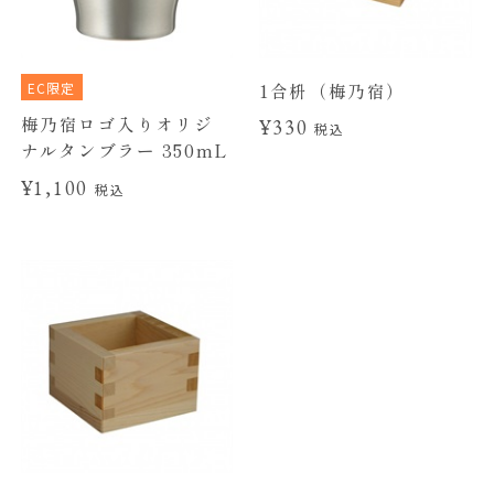
EC限定
1合枡（梅乃宿）
梅乃宿ロゴ入りオリジ
¥330
税込
ナルタンブラー 350mL
¥1,100
税込