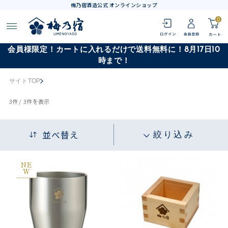
梅乃宿酒造公式 オンラインショップ
0
会員様限定！カートに入れるだけで送料無料に！8月17日10
時まで！
サイトTOP
3
件 /
3件
を表示
並べ替え
絞り込み
NE
W