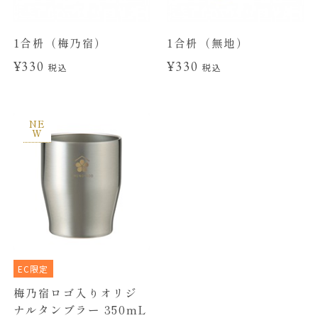
1合枡（梅乃宿）
1合枡（無地）
¥330
¥330
税込
税込
NE
W
EC限定
梅乃宿ロゴ入りオリジ
ナルタンブラー 350mL