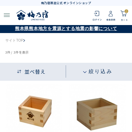
梅乃宿酒造公式 オンラインショップ
0
熊本県熊本地方を震源とする地震の影響について
サイトTOP
3
件 /
3件
を表示
並べ替え
絞り込み