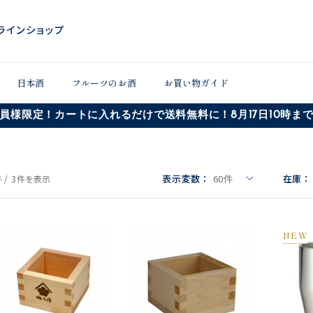
日本酒
フルーツのお酒
お買い物ガイド
員様限定！カートに入れるだけで送料無料に！8月17日10時ま
表示変数：
60
件
在庫：
 /
3件
を表示
NEW