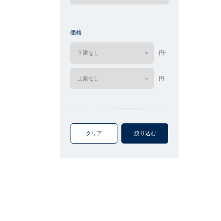
価格
円~
円
クリア
絞り込む