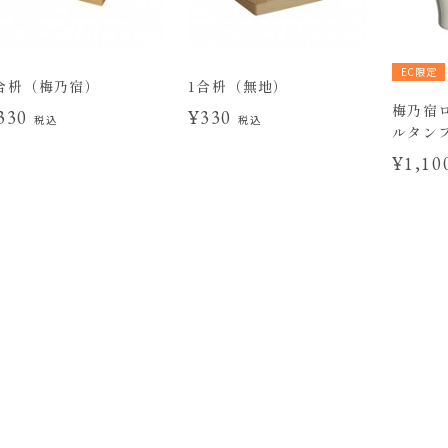
EC限定
合枡（梅乃宿）
1合枡（無地）
梅乃宿
330
¥330
税込
税込
ルタンブ
¥1,1