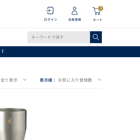
0
で！
全て表示
表示順：
お気に入り登録数