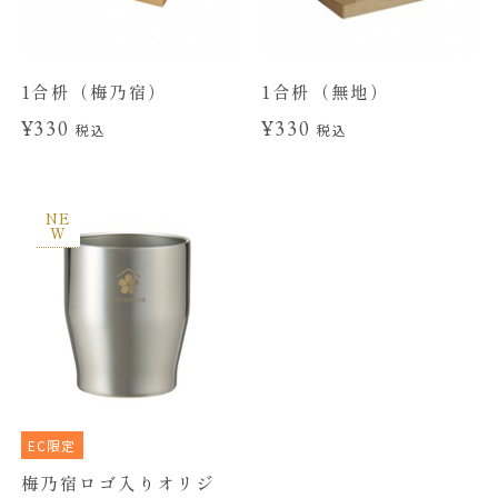
1合枡（梅乃宿）
1合枡（無地）
¥330
¥330
税込
税込
NE
W
EC限定
梅乃宿ロゴ入りオリジ