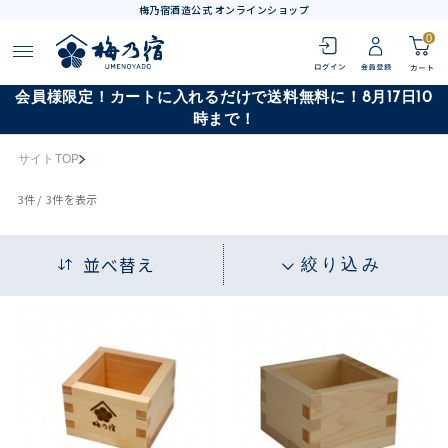
梅乃宿酒造公式 オンラインショップ
0
会員様限定！カートに入れるだけで送料無料に！8月17日10
時まで！
サイトTOP
3
件 /
3件
を表示
並べ替え
絞り込み