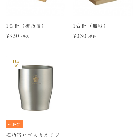
1合枡（梅乃宿）
1合枡（無地）
¥330
¥330
税込
税込
NE
W
EC限定
梅乃宿ロゴ入りオリジ