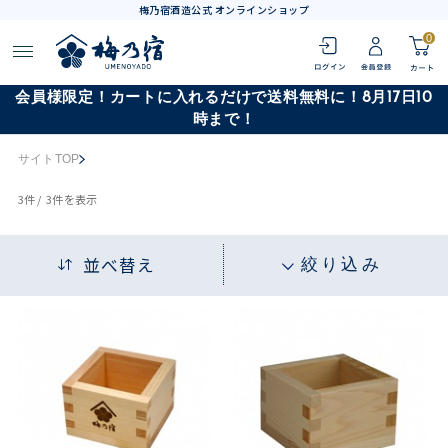
梅乃宿酒造公式 オンラインショップ
0
会員様限定！カートに入れるだけで送料無料に！8月17日10
時まで！
サイトTOP
3
件 /
3件
を表示
並べ替え
絞り込み