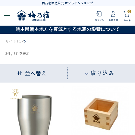
梅乃宿酒造公式 オンラインショップ
0
熊本県熊本地方を震源とする地震の影響について
サイトTOP
3
件 /
3件
を表示
並べ替え
絞り込み
NE
W