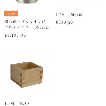
EC限定
1合枡（梅乃宿）
梅乃宿ロゴ入りオリジ
¥330
税込
ナルタンブラー 350mL
¥1,100
税込
1合枡（無地）