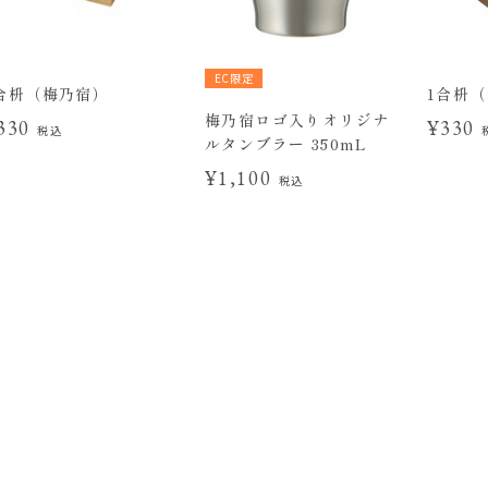
EC限定
合枡（梅乃宿）
1合枡
梅乃宿ロゴ入りオリジナ
330
¥330
税込
ルタンブラー 350mL
¥1,100
税込