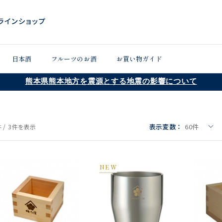
日本酒
フルーツのお酒
お買い物ガイド
熊本県熊本地方を震源とする地震の影響について
表示変数：
60
件
 /
3件
を表示
NEW