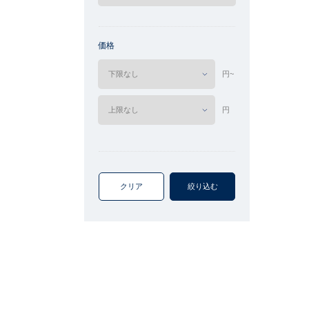
価格
円~
円
クリア
絞り込む