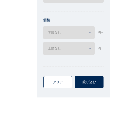
価格
円~
円
クリア
絞り込む