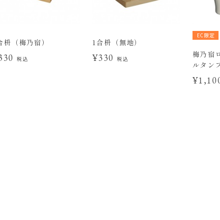
EC限定
合枡（梅乃宿）
1合枡（無地）
梅乃宿
330
¥330
税込
税込
ルタンブ
¥1,1