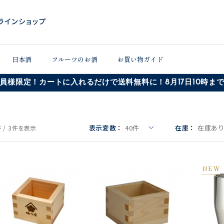
日本酒
フルーツのお酒
お買い物ガイド
員様限定！カートに入れるだけで送料無料に！8月17日10時ま
表示変数：
40
件
在庫：
在庫あ
 /
3件
を表示
NEW