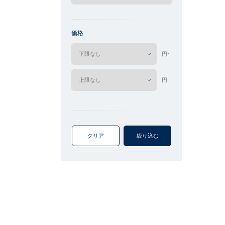
価格
円~
円
クリア
絞り込む