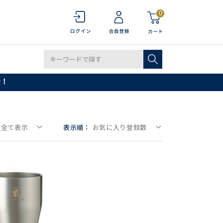
0
で！
全て表示
表示順：
お気に入り登録数