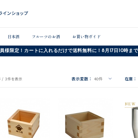
日本酒
フルーツのお酒
お買い物ガイド
員様限定！カートに入れるだけで送料無料に！8月17日10時ま
表示変数：
40
件
在庫：
 /
3件
を表示
NEW