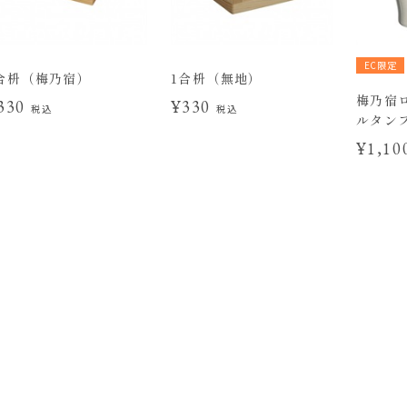
EC限定
合枡（梅乃宿）
1合枡（無地）
梅乃宿
330
¥330
税込
税込
ルタンブ
¥1,1