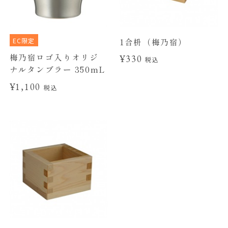
EC限定
1合枡（梅乃宿）
梅乃宿ロゴ入りオリジ
¥330
税込
ナルタンブラー 350mL
¥1,100
税込