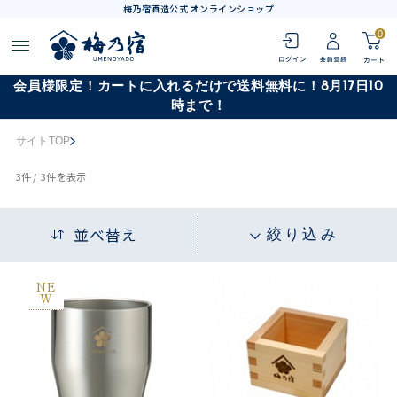
梅乃宿酒造公式 オンラインショップ
0
会員様限定！カートに入れるだけで送料無料に！8月17日10
時まで！
サイトTOP
3
件 /
3件
を表示
並べ替え
絞り込み
NE
W