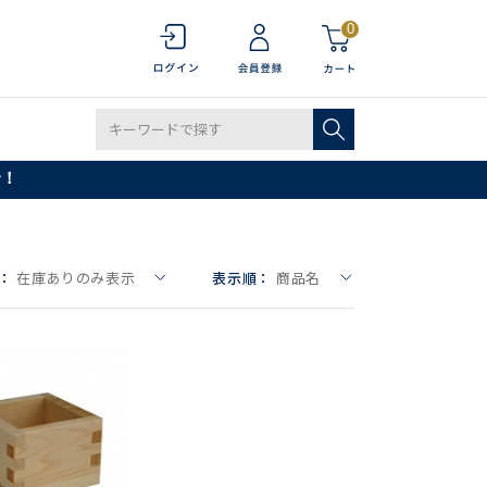
0
で！
：
在庫ありのみ表示
表示順：
商品名