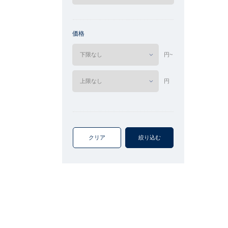
価格
円~
円
クリア
絞り込む