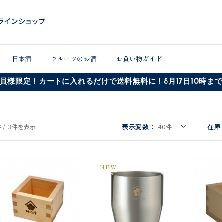
日本酒
フルーツのお酒
お買い物ガイド
員様限定！カートに入れるだけで送料無料に！8月17日10時ま
表示変数：
40
件
在庫
 /
3件
を表示
NEW