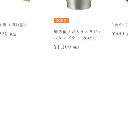
EC限定
合枡（梅乃宿）
1合枡
梅乃宿ロゴ入りオリジナ
330
¥330
税込
ルタンブラー 350mL
¥1,100
税込