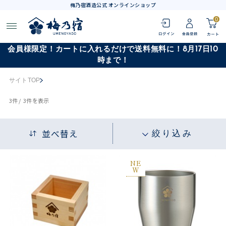
梅乃宿酒造公式 オンラインショップ
0
会員様限定！カートに入れるだけで送料無料に！8月17日10
時まで！
サイトTOP
3
件 /
3件
を表示
並べ替え
絞り込み
NE
W