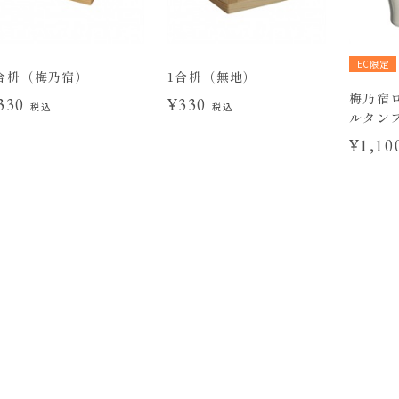
EC限定
合枡（梅乃宿）
1合枡（無地）
梅乃宿
330
¥330
税込
税込
ルタンブ
¥1,1