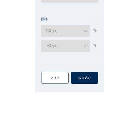
価格
円~
円
クリア
絞り込む