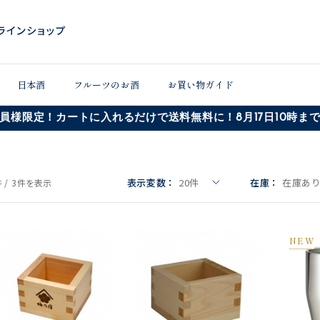
日本酒
フルーツのお酒
お買い物ガイド
員様限定！カートに入れるだけで送料無料に！8月17日10時ま
表示変数：
20
件
在庫：
在庫あ
 /
3件
を表示
NEW