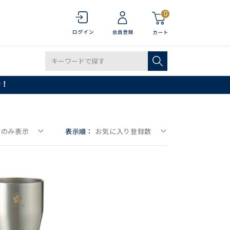
0
で！
りのみ表示
表示順：
お気に入り登録数