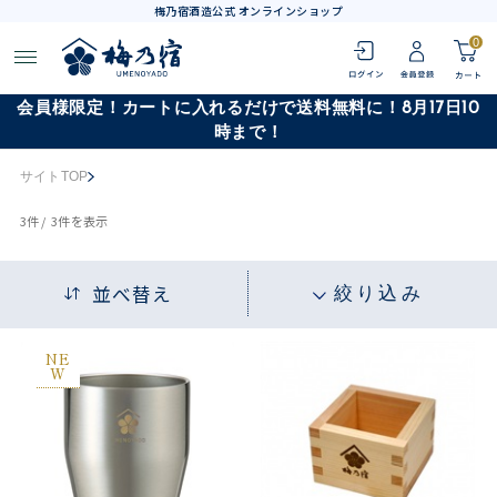
梅乃宿酒造公式 オンラインショップ
0
会員様限定！カートに入れるだけで送料無料に！8月17日10
時まで！
サイトTOP
3
件 /
3件
を表示
並べ替え
絞り込み
NE
W