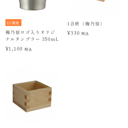
EC限定
1合枡（梅乃宿）
梅乃宿ロゴ入りオリジ
¥330
税込
ナルタンブラー 350mL
¥1,100
税込