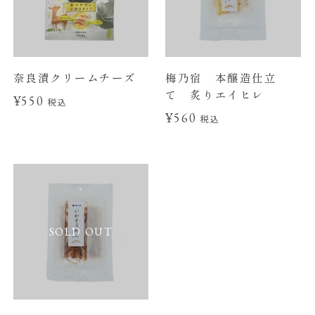
奈良漬クリームチーズ
梅乃宿 本醸造仕立
て 炙りエイヒレ
¥550
税込
¥560
税込
SOLD OUT