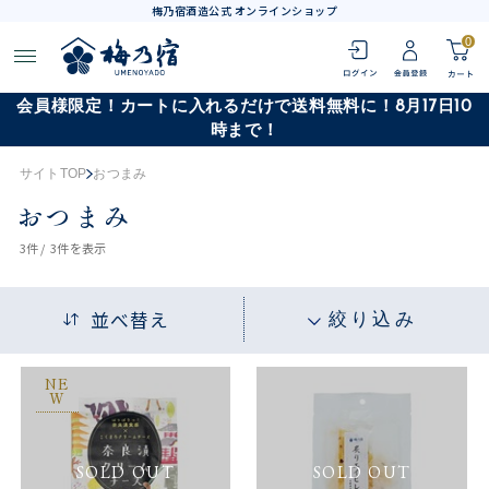
梅乃宿酒造公式 オンラインショップ
0
会員様限定！カートに入れるだけで送料無料に！8月17日10
時まで！
サイトTOP
おつまみ
おつまみ
3
件 /
3件
を表示
並べ替え
絞り込み
NE
W
SOLD OUT
SOLD OUT