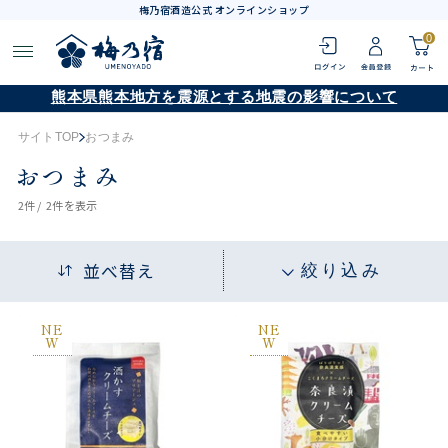
梅乃宿酒造公式 オンラインショップ
0
熊本県熊本地方を震源とする地震の影響について
サイトTOP
おつまみ
おつまみ
2
件 /
2件
を表示
並べ替え
絞り込み
NE
NE
W
W