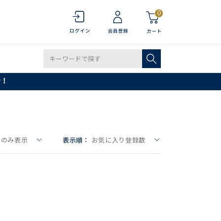
0
で！
りのみ表示
表示順：
お気に入り登録数