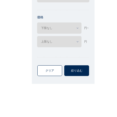
価格
円~
円
クリア
絞り込む