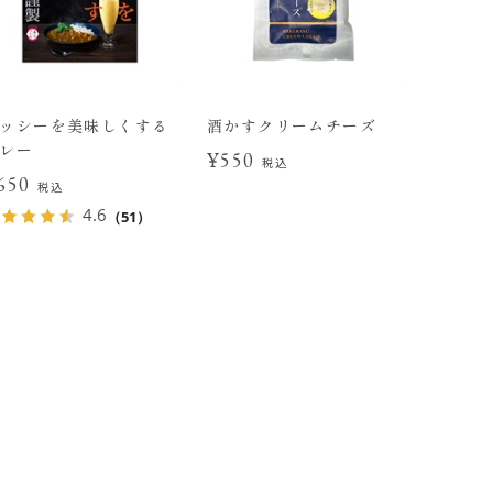
ッシーを美味しくする
酒かすクリームチーズ
レー
¥550
税込
650
税込
4.6
（51）