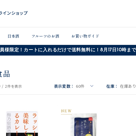
日本酒
フルーツのお酒
お買い物ガイド
員様限定！カートに入れるだけで送料無料に！8月17日10時ま
食品
表示変数：
60
件
在庫：
在庫あ
 /
2件
を表示
NEW