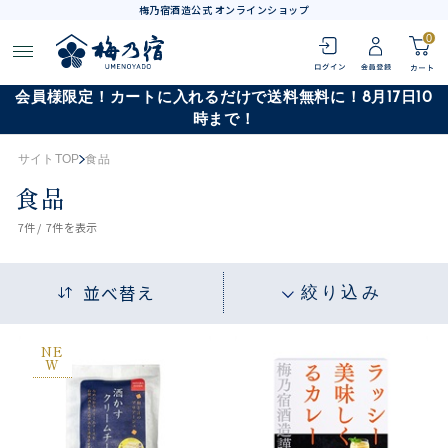
梅乃宿酒造公式 オンラインショップ
0
会員様限定！カートに入れるだけで送料無料に！8月17日10
時まで！
サイトTOP
食品
食品
7
件 /
7件
を表示
並べ替え
絞り込み
NE
W