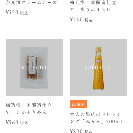
奈良漬クリームチーズ
梅乃宿 本醸造仕立
て 炙りエイヒレ
¥550
税込
¥560
税込
SOLD OUT
SOLD OUT
EC限定
梅乃宿 本醸造仕立
て いかそうめん
大人の果肉のドレッシ
ング「みかん」200mL
¥560
税込
¥890
税込