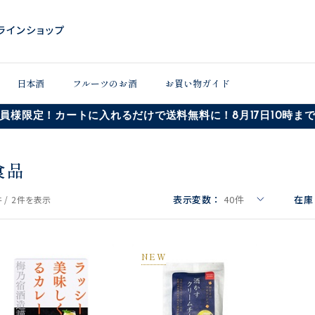
日本酒
フルーツのお酒
お買い物ガイド
員様限定！カートに入れるだけで送料無料に！8月17日10時ま
食品
表示変数：
40
件
在庫
 /
2件
を表示
NEW