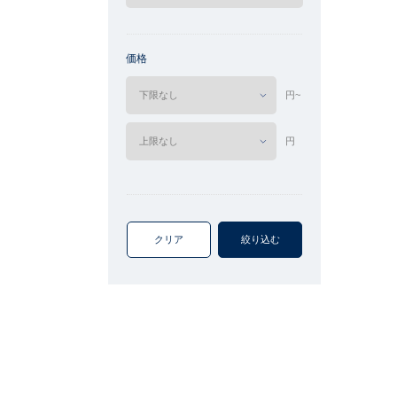
価格
円~
円
クリア
絞り込む