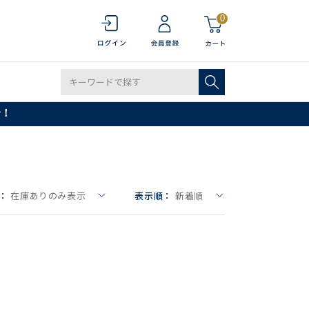
0
で！
：
在庫ありのみ表示
表示順：
新着順