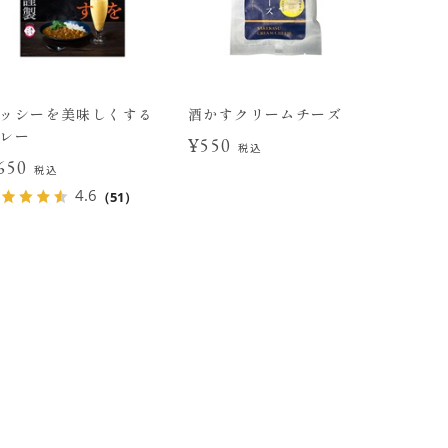
ッシーを美味しくする
酒かすクリームチーズ
レー
¥550
税込
650
税込
4.6
（51）