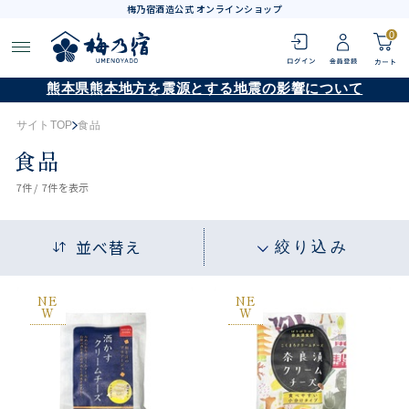
梅乃宿酒造公式 オンラインショップ
0
熊本県熊本地方を震源とする地震の影響について
サイトTOP
食品
食品
7
件 /
7件
を表示
並べ替え
絞り込み
NE
NE
W
W