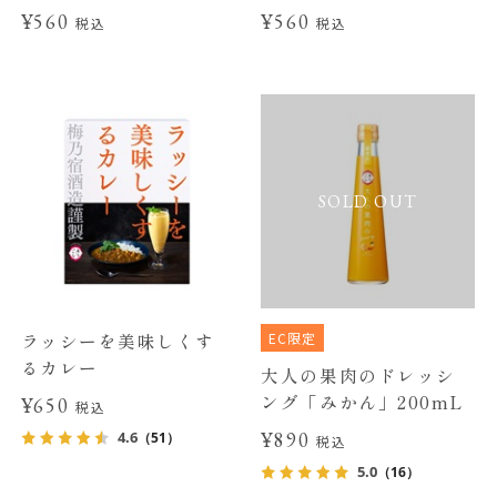
¥560
¥560
税込
税込
SOLD OUT
EC限定
ラッシーを美味しくす
るカレー
大人の果肉のドレッシ
ング「みかん」200mL
¥650
税込
¥890
4.6
（51）
税込
5.0
（16）