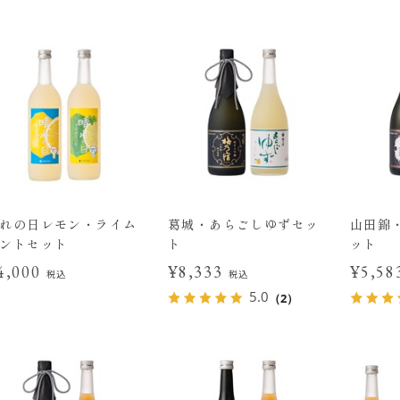
れの日レモン・ライム
葛城・あらごしゆずセッ
山田錦
ントセット
ト
ット
4,000
¥8,333
¥5,5
税込
税込
5.0
（2）