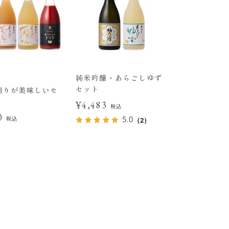
純米吟醸・あらごしゆず
セット
割りが美味しいセ
¥4,483
税込
20
5.0
税込
（2）