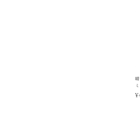
晴
ミ
¥