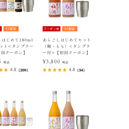
有
EC限定
クーポン有
EC限定
はじめて180ml
あらごしはじめてセット
セット<タンブラー
（梅・もも）<タンブラ
初回クーポン】
ー付>【初回クーポン】
15
¥3,800
税込
税込
4.8
4.8
（209）
（34）