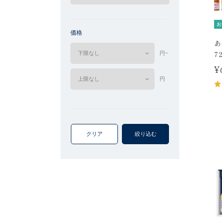
お
価格
あ
7
円~
¥
円
クリア
絞り込む