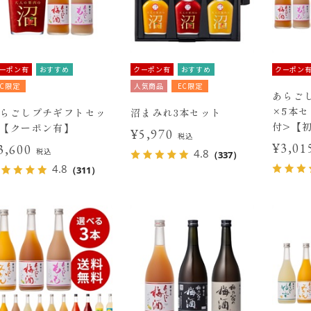
ーポン有
おすすめ
クーポン有
おすすめ
クーポン
EC限定
人気商品
EC限定
あらごし
×5本
らごしプチギフトセッ
沼まみれ3本セット
付>【
【クーポン有】
¥5,970
税込
¥3,0
3,600
税込
4.8
（337）
4.8
（311）