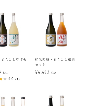
・あらごしゆずセ
純米吟醸・あらごし梅酒
セット
83
¥4,483
税込
税込
4.0
（1）