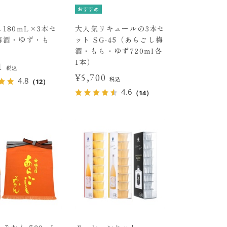
おすすめ
180mL×3本セ
大人気リキュールの3本セ
梅酒・ゆず・も
ット SG-45（あらごし梅
酒・もも・ゆず720ml各
1本）
01
税込
¥5,700
税込
4.8
（12）
4.6
（14）