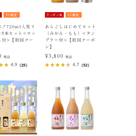
有
EC限定
クーポン有
EC限定
！720ml人気リ
あらごしはじめてセット
ル5本セット<ロッ
（みかん・もも）<タン
ス付>【初回クー
ブラー付>【初回クーポ
ン】
30
¥3,800
税込
税込
4.9
4.7
（25）
（52）