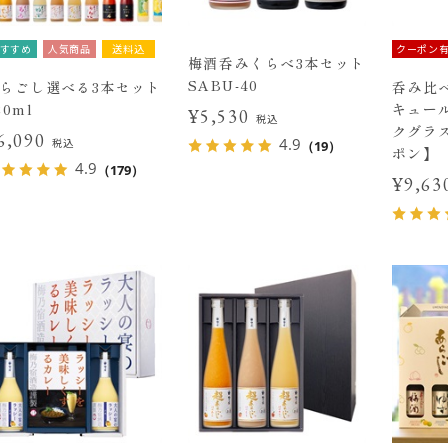
すすめ
人気商品
送料込
クーポン
梅酒呑みくらべ3本セット
SABU-40
らごし選べる3本セット
呑み比べ
20ml
キュー
¥5,530
税込
クグラ
6,090
4.9
税込
（19）
ポン】
4.9
（179）
¥9,6