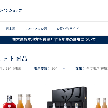
日本酒
フルーツのお酒
お買い物ガイド
熊本県熊本地方を震源とする地震の影響について
セット商品
表示変数：
80
件
在庫：
全て表示(在庫
件 /
28件
を表示