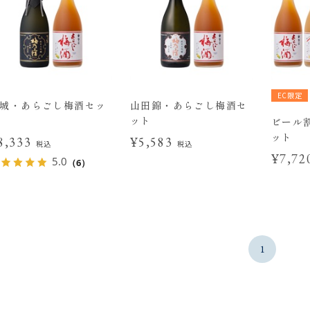
EC限定
城・あらごし梅酒セッ
山田錦・あらごし梅酒セ
ット
ビール
ット
8,333
¥5,583
税込
税込
¥7,7
5.0
（6）
1