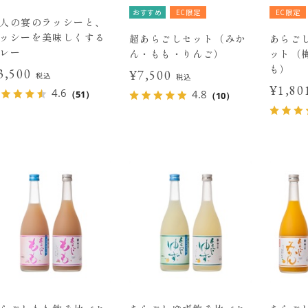
おすすめ
EC限定
EC限定
人の宴のラッシーと、
ッシーを美味しくする
超あらごしセット（みか
あらごし
レー
ん・もも・りんご）
ット（
も）
3,500
¥7,500
税込
税込
¥1,8
4.6
4.8
（51）
（10）