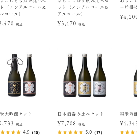
らごしもも飲み比べセ
あらごしゆず飲み比べセ
あらごし
ト（ノンアルコール&
ット（ノンアルコール&
＋前掛
ルコール）
アルコール）
¥4,1
3,470
¥3,470
税込
税込
米大吟醸セット
日本酒呑み比べセット
純米吟
9,733
¥7,708
¥4,3
税込
税込
4.9
5.0
（10）
（17）