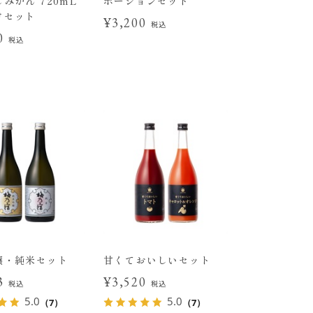
みかん 720mL
ポーションセット
けセット
¥3,200
税込
00
税込
醸・純米セット
甘くておいしいセット
43
¥3,520
税込
税込
5.0
5.0
（7）
（7）