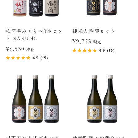
梅酒呑みくらべ3本セッ
純米大吟醸セット
ト SABU-40
¥9,733
税込
¥5,530
税込
4.9
（10）
4.9
（19）
日本酒呑み比べセット
純米吟醸・純米セット