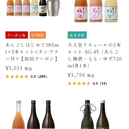
クーポン有
EC限定
おすすめ
あらごしはじめて180m
大人気リキュールの3本
l×5本セット<タンブラ
セット SG-45（あらご
ー付>【初回クーポン】
し梅酒・もも・ゆず720
ml各1本）
¥3,015
税込
¥5,700
税込
4.8
（209）
4.6
（14）