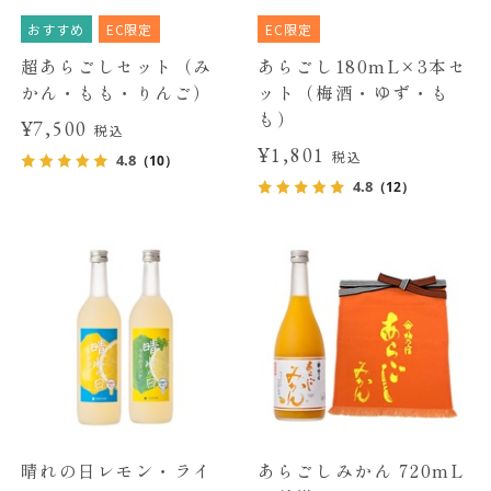
おすすめ
EC限定
EC限定
超あらごしセット（み
あらごし180mL×3本セ
かん・もも・りんご）
ット（梅酒・ゆず・も
も）
¥7,500
税込
¥1,801
税込
4.8
（10）
4.8
（12）
晴れの日レモン・ライ
あらごしみかん 720mL