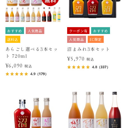
おすすめ
人気商品
クーポン有
おすすめ
送料込
人気商品
EC限定
あらごし選べる3本セッ
沼まみれ3本セット
ト 720ml
¥5,970
税込
¥6,090
税込
4.8
（337）
4.9
（179）