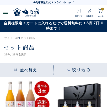
梅乃宿酒造公式 オンラインショップ
0
会員様限定！カートに入れるだけで送料無料に！8月17日10
時まで！
サイトTOP
セット商品
セット商品
28
件 /
28件
を表示
並べ替え
絞り込み