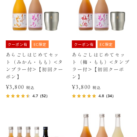
クーポン有
EC限定
クーポン有
EC限定
あらごしはじめてセッ
あらごしはじめてセッ
ト（みかん・もも）<タ
ト（梅・もも）<タンブ
ンブラー付>【初回クー
ラー付>【初回クーポ
ポン】
ン】
¥3,800
¥3,800
税込
税込
4.7
4.8
（52）
（34）