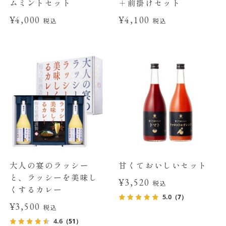
ムミントセット
＋前掛けセット
¥4,000
¥4,100
税込
税込
大人の宴のラッシー
甘くておいしいセット
と、ラッシーを美味し
¥3,520
税込
くするカレー
5.0
（7）
¥3,500
税込
4.6
（51）