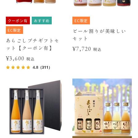
クーポン有
おすすめ
EC限定
EC限定
ビール割りが美味しい
セット
あらごしプチギフトセ
ット【クーポン有】
¥7,720
税込
¥3,600
税込
4.8
（311）