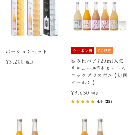
クーポン有
EC限定
ポーションセット
呑み比べ！720ml人気
¥3,200
税込
リキュール5本セット<
ロックグラス付>【初回
クーポン】
¥9,630
税込
4.9
（25）