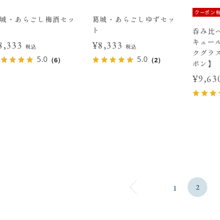
クーポン
城・あらごし梅酒セッ
葛城・あらごしゆずセッ
ト
呑み比べ
キュー
8,333
¥8,333
税込
税込
クグラ
5.0
5.0
（6）
（2）
ポン】
¥9,6
2
1