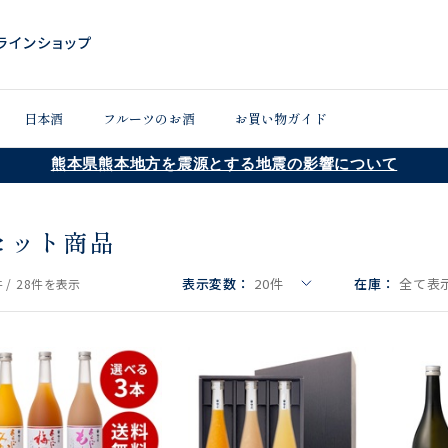
日本酒
フルーツのお酒
お買い物ガイド
熊本県熊本地方を震源とする地震の影響について
セット商品
表示変数：
20
件
在庫：
全て表示
 /
28件
を表示