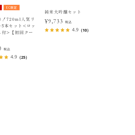
有
EC限定
純米大吟醸セット
！720ml人気リ
¥9,733
税込
ル5本セット<ロッ
4.9
（10）
ス付>【初回クー
30
税込
4.9
（25）