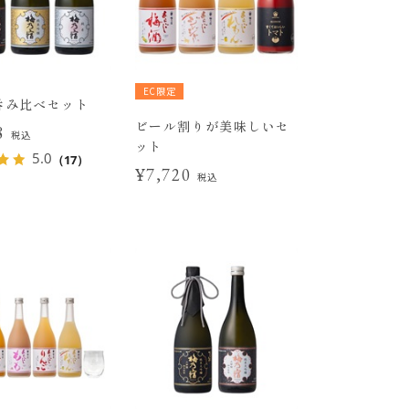
EC限定
呑み比べセット
ビール割りが美味しいセ
08
税込
ット
5.0
（17）
¥7,720
税込