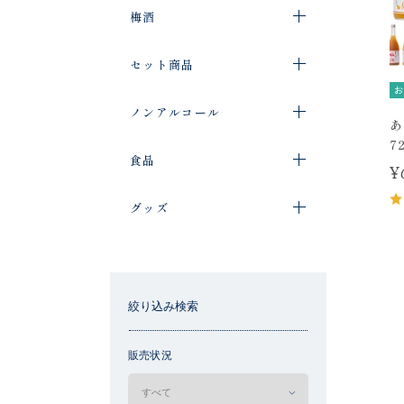
梅酒
セット商品
お
ノンアルコール
あ
7
食品
¥
グッズ
絞り込み検索
販売状況