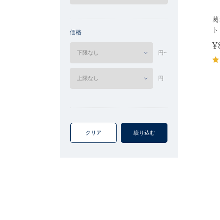
葛
ト
価格
¥
円~
円
クリア
絞り込む