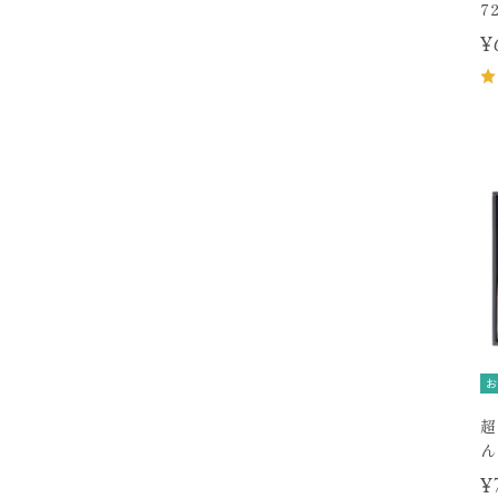
7
¥
お
超
ん
¥