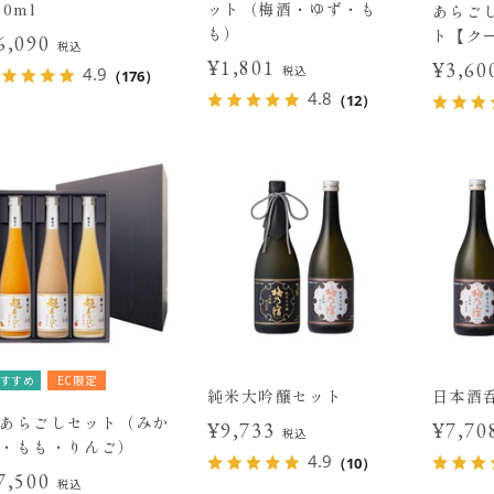
20ml
ット（梅酒・ゆず・も
あらご
も）
ト【ク
6,090
税込
¥1,801
¥3,6
税込
4.9
（176）
4.8
（12）
すすめ
EC限定
純米大吟醸セット
日本酒
あらごしセット（みか
¥9,733
¥7,7
税込
・もも・りんご）
4.9
（10）
7,500
税込