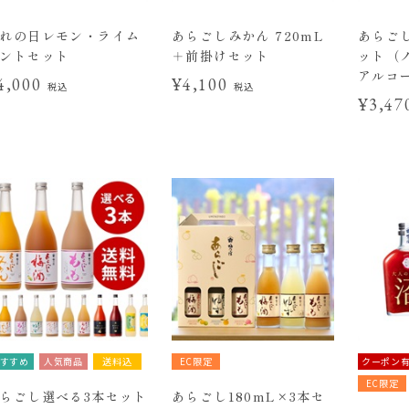
れの日レモン・ライム
あらごしみかん 720mL
あらご
ントセット
＋前掛けセット
ット（
アルコ
4,000
¥4,100
税込
税込
¥3,4
すすめ
人気商品
送料込
EC限定
クーポン
EC限定
らごし選べる3本セット
あらごし180mL×3本セ