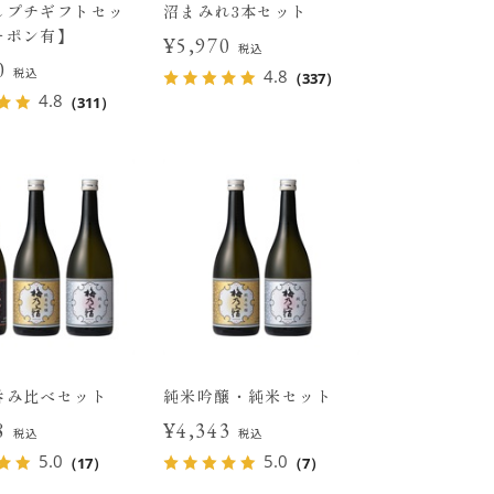
しプチギフトセッ
沼まみれ3本セット
ーポン有】
¥5,970
税込
00
税込
4.8
（337）
4.8
（311）
呑み比べセット
純米吟醸・純米セット
08
¥4,343
税込
税込
5.0
5.0
（17）
（7）