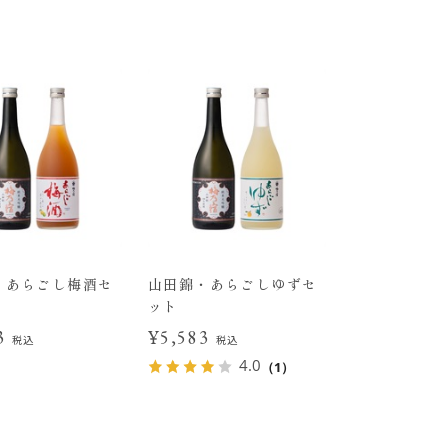
・あらごし梅酒セ
山田錦・あらごしゆずセ
ット
83
¥5,583
税込
税込
4.0
（1）