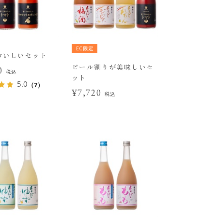
EC限定
おいしいセット
ビール割りが美味しいセ
20
税込
ット
5.0
（7）
¥7,720
税込