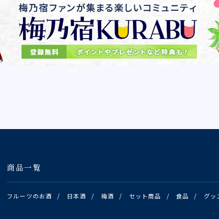
商品一覧
フルーツのお酒
/
日本酒
/
梅酒
/
セット商品
/
食品
/
グッ