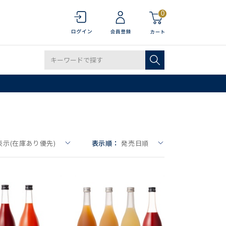
0
表示(在庫あり優先)
表示順：
発売日順