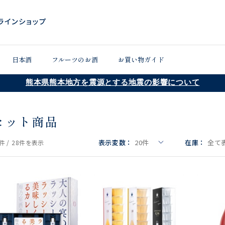
日本酒
フルーツのお酒
お買い物ガイド
熊本県熊本地方を震源とする地震の影響について
セット商品
表示変数：
20
件
在庫：
全て
件 /
28件
を表示