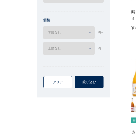
晴
ミ
価格
¥
円~
円
クリア
絞り込む
お
あ