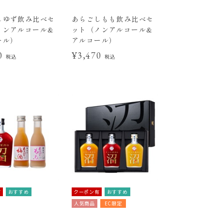
しゆず飲み比べセ
あらごしもも飲み比べセ
ノンアルコール&
ット（ノンアルコール&
ール）
アルコール）
70
¥3,470
税込
税込
有
おすすめ
クーポン有
おすすめ
人気商品
EC限定