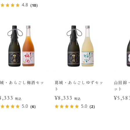
4.8
（10）
城・あらごし梅酒セッ
葛城・あらごしゆずセッ
山田錦
ト
ット
8,333
¥8,333
¥5,5
税込
税込
5.0
5.0
（6）
（2）