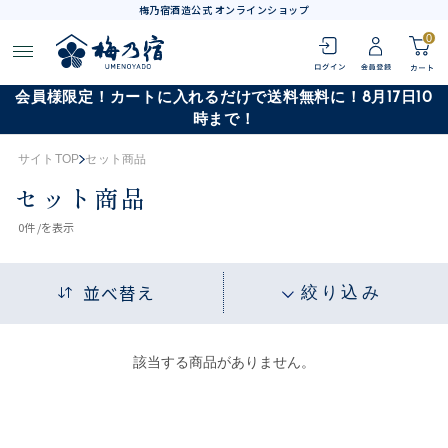
梅乃宿酒造公式 オンラインショップ
0
会員様限定！カートに入れるだけで送料無料に！8月17日10
時まで！
サイトTOP
セット商品
セット商品
0
件 /
を表示
並べ替え
絞り込み
該当する商品がありません。