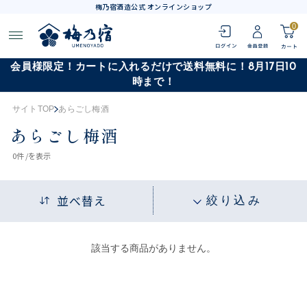
梅乃宿酒造公式 オンラインショップ
0
会員様限定！カートに入れるだけで送料無料に！8月17日10
時まで！
サイトTOP
あらごし梅酒
あらごし梅酒
0
件 /
を表示
並べ替え
絞り込み
該当する商品がありません。