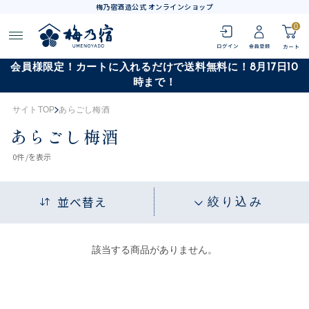
梅乃宿酒造公式 オンラインショップ
0
会員様限定！カートに入れるだけで送料無料に！8月17日10
時まで！
サイトTOP
あらごし梅酒
あらごし梅酒
0
件 /
を表示
並べ替え
絞り込み
該当する商品がありません。