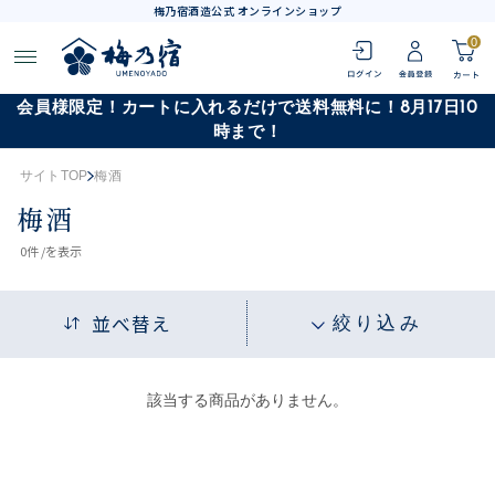
梅乃宿酒造公式 オンラインショップ
0
会員様限定！カートに入れるだけで送料無料に！8月17日10
時まで！
サイトTOP
梅酒
梅酒
0
件 /
を表示
並べ替え
絞り込み
該当する商品がありません。