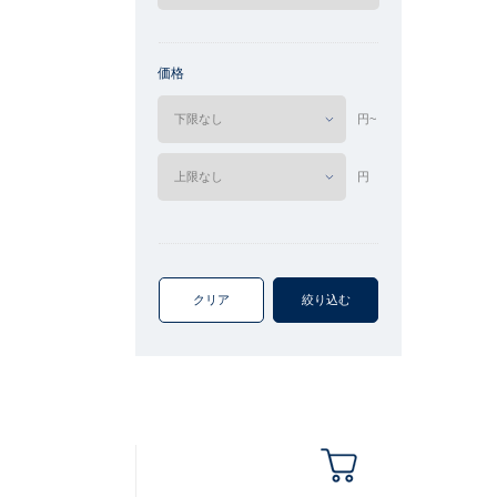
価格
円~
円
クリア
絞り込む