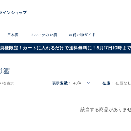
日本酒
フルーツのお酒
お買い物ガイド
員様限定！カートに入れるだけで送料無料に！8月17日10時ま
梅酒
表示変数：
40
件
在庫：
在庫な
 /
を表示
該当する商品がありま