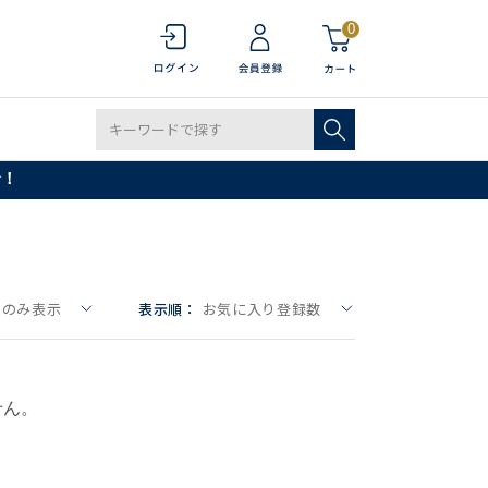
0
で！
しのみ表示
表示順：
お気に入り登録数
せん。