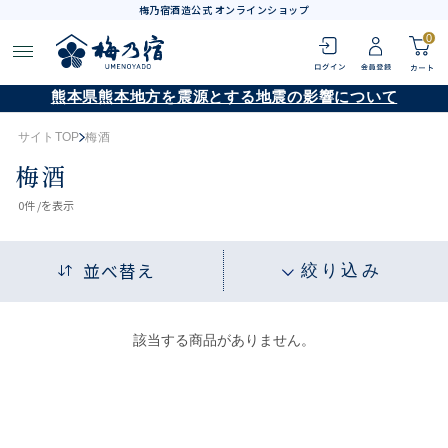
梅乃宿酒造公式 オンラインショップ
0
熊本県熊本地方を震源とする地震の影響について
サイトTOP
梅酒
梅酒
0
件 /
を表示
並べ替え
絞り込み
該当する商品がありません。