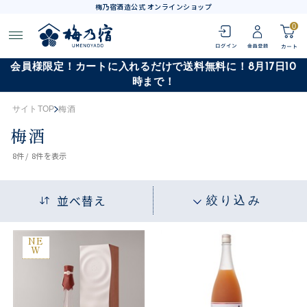
梅乃宿酒造公式 オンラインショップ
0
会員様限定！カートに入れるだけで送料無料に！8月17日10
時まで！
サイトTOP
梅酒
梅酒
8
件 /
8件
を表示
並べ替え
絞り込み
NE
W