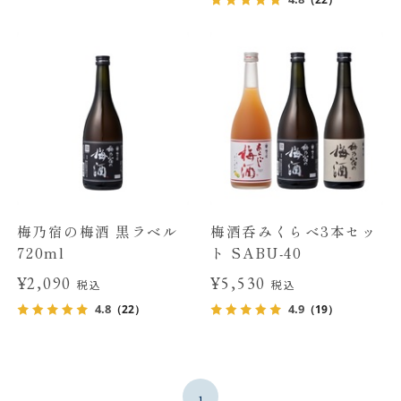
梅乃宿の梅酒 黒ラベル
梅酒呑みくらべ3本セッ
720ml
ト SABU-40
¥2,090
¥5,530
税込
税込
4.8
4.9
（22）
（19）
1