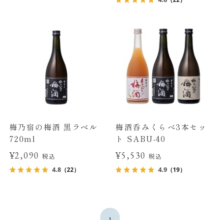
梅乃宿の梅酒 黒ラベル
梅酒呑みくらべ3本セッ
720ml
ト SABU-40
¥2,090
¥5,530
税込
税込
4.8
4.9
（22）
（19）
1