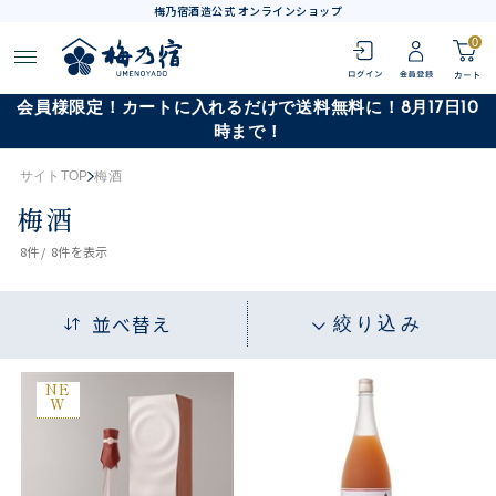
梅乃宿酒造公式 オンラインショップ
0
会員様限定！カートに入れるだけで送料無料に！8月17日10
時まで！
サイトTOP
梅酒
梅酒
8
件 /
8件
を表示
並べ替え
絞り込み
NE
W