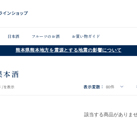
日本酒
フルーツのお酒
お買い物ガイド
熊本県熊本地方を震源とする地震の影響について
果本酒
表示変数：
80
件
 /
を表示
該当する商品がありま