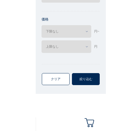
価格
円~
円
クリア
絞り込む