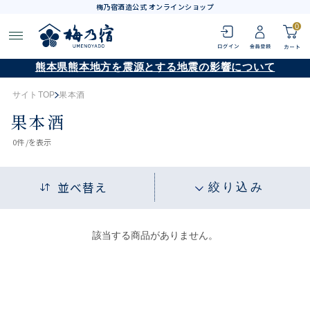
梅乃宿酒造公式 オンラインショップ
0
熊本県熊本地方を震源とする地震の影響について
サイトTOP
果本酒
果本酒
0
件 /
を表示
並べ替え
絞り込み
該当する商品がありません。