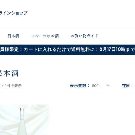
日本酒
フルーツのお酒
お買い物ガイド
員様限定！カートに入れるだけで送料無料に！8月17日10時ま
果本酒
表示変数：
80
件
在庫：
 /
1件
を表示