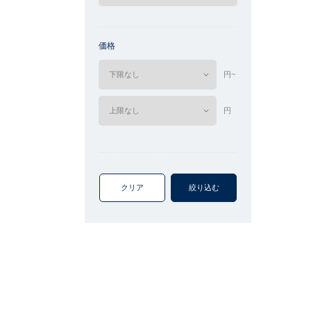
価格
円~
円
クリア
絞り込む