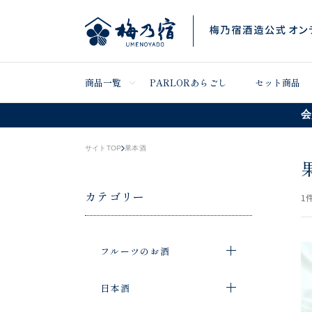
商品一覧
PARLORあらごし
セット商品
会
サイトTOP
果本酒
カテゴリー
1
件
フルーツのお酒
日本酒