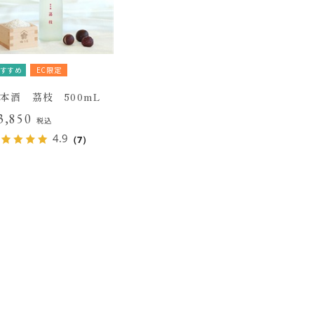
すすめ
EC限定
本酒 茘枝 500mL
3,850
税込
4.9
（7）