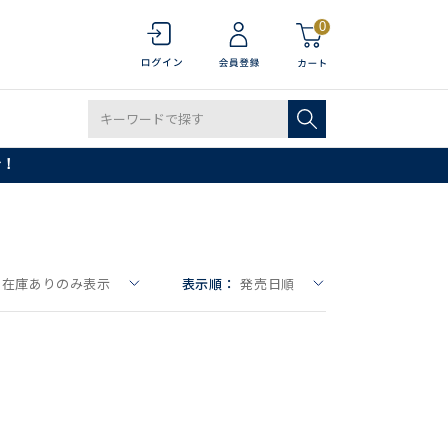
0
で！
在庫ありのみ表示
表示順：
発売日順