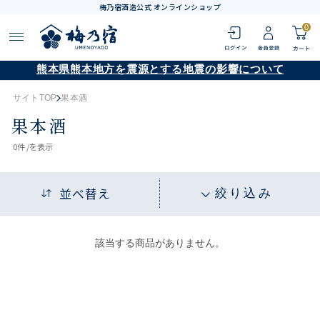
梅乃宿酒造公式 オンラインショップ
0
熊本県熊本地方を震源とする地震の影響について
サイトTOP
果本酒
果本酒
0
件 /
を表示
並べ替え
絞り込み
該当する商品がありません。