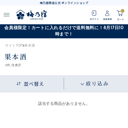
梅乃宿酒造公式 オンラインショップ
0
会員様限定！カートに入れるだけで送料無料に！8月17日10
時まで！
サイトTOP
果本酒
果本酒
0
件 /
を表示
並べ替え
絞り込み
該当する商品がありません。