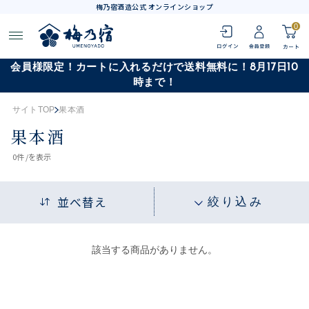
梅乃宿酒造公式 オンラインショップ
0
会員様限定！カートに入れるだけで送料無料に！8月17日10
時まで！
サイトTOP
果本酒
果本酒
0
件 /
を表示
並べ替え
絞り込み
該当する商品がありません。