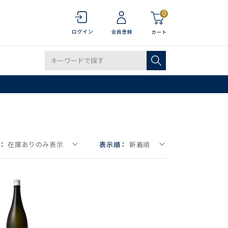
0
：
在庫ありのみ表示
表示順：
新着順