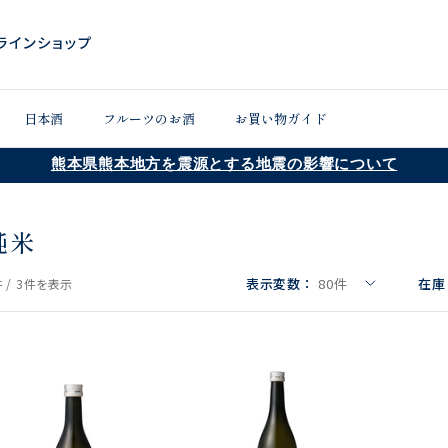
日本酒
フルーツのお酒
お買い物ガイド
熊本県熊本地方を震源とする地震の影響について
純米
表示変数：
80
件
在庫
 /
3件
を表示