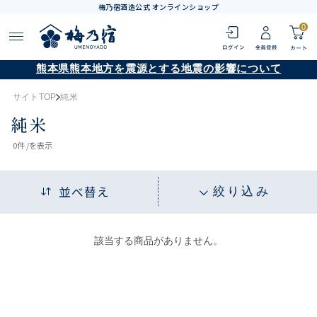
梅乃宿酒造公式 オンラインショップ
0
熊本県熊本地方を震源とする地震の影響について
サイトTOP
純米
純米
0
件 /
を表示
並べ替え
絞り込み
該当する商品がありません。