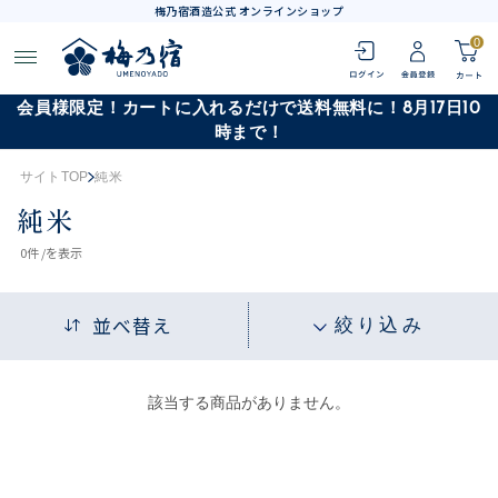
梅乃宿酒造公式 オンラインショップ
0
会員様限定！カートに入れるだけで送料無料に！8月17日10
時まで！
サイトTOP
純米
純米
0
件 /
を表示
並べ替え
絞り込み
該当する商品がありません。