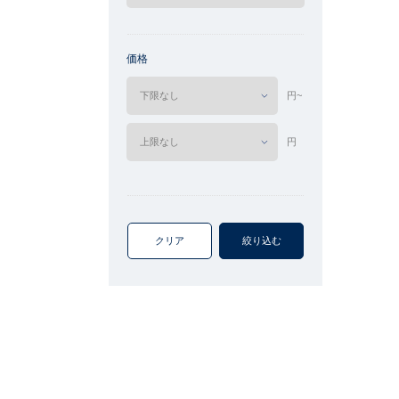
価格
円~
円
クリア
絞り込む