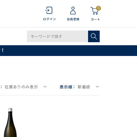
0
で！
：
在庫ありのみ表示
表示順：
新着順