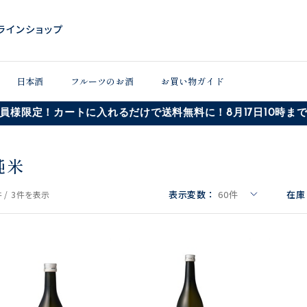
日本酒
フルーツのお酒
お買い物ガイド
員様限定！カートに入れるだけで送料無料に！8月17日10時ま
純米
表示変数：
60
件
在庫
 /
3件
を表示