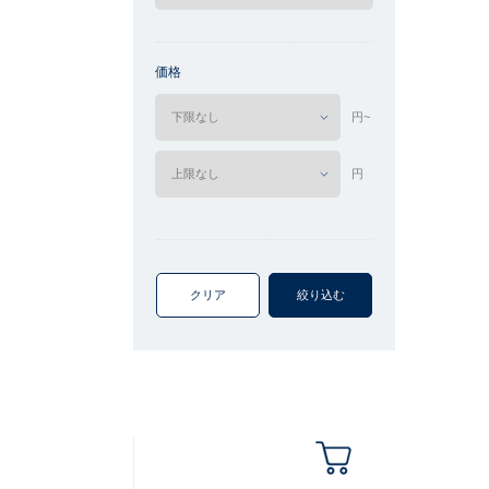
価格
円~
円
クリア
絞り込む