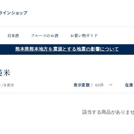
日本酒
フルーツのお酒
お買い物ガイド
熊本県熊本地方を震源とする地震の影響について
純米
表示変数：
60
件
在庫
 /
を表示
該当する商品がありま