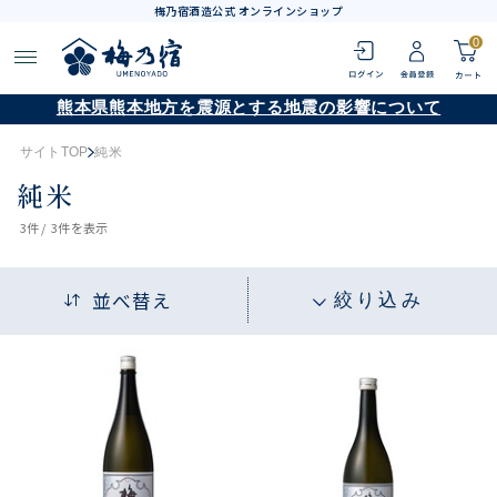
梅乃宿酒造公式 オンラインショップ
0
熊本県熊本地方を震源とする地震の影響について
サイトTOP
純米
純米
3
件 /
3件
を表示
並べ替え
絞り込み